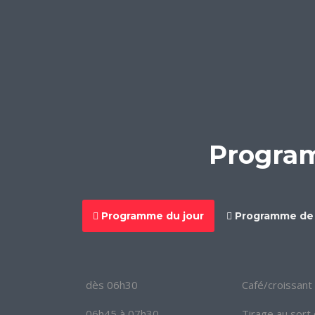
Program
Programme du jour
Programme de 
dès 06h30
Café/croissant 
06h45 à 07h30
Tirage au sort 