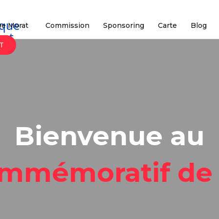
De Morat
Commission
Sponsoring
Carte
Blog
T
Bienvenue au
ommémoratif de