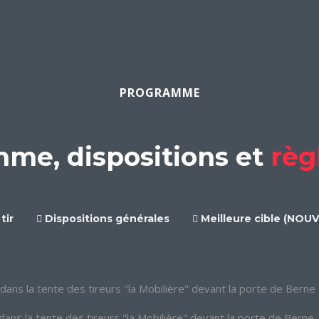
PROGRAMME
me, dispositions et
règ
tir
Dispositions générales
Meilleure cible (NOU
dans la tente des tireurs "la Mobilière" devant la porte de Berne
dans la tente des tireurs "la Mobilière" devant la porte de Berne