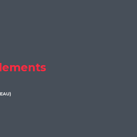
lements
VEAU)