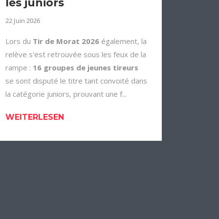
les juniors
22 Juin 2026
Lors du
Tir de Morat 2026
également, la
relève s'est retrouvée sous les feux de la
rampe :
16 groupes de jeunes tireurs
se sont disputé le titre tant convoité dans
la catégorie juniors, prouvant une f...
WEITERLESEN