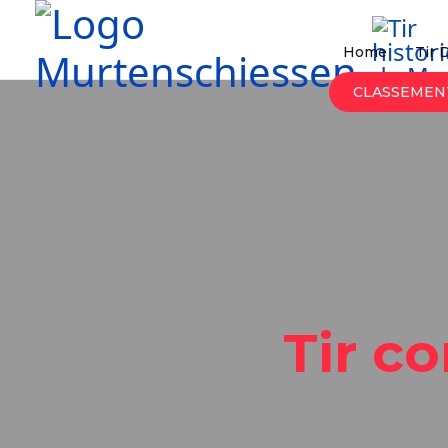
Home
Tir 
CLASSEMEN
Tir c