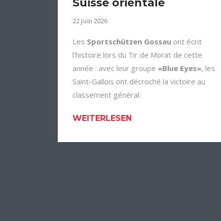
Suisse orientale
22 Juin 2026
Les
Sportschützen Gossau
ont écrit
l'histoire lors du Tir de Morat de cette
année : avec leur groupe
«Blue Eyes»
, les
Saint-Gallois ont décroché la victoire au
classement général.
WEITERLESEN